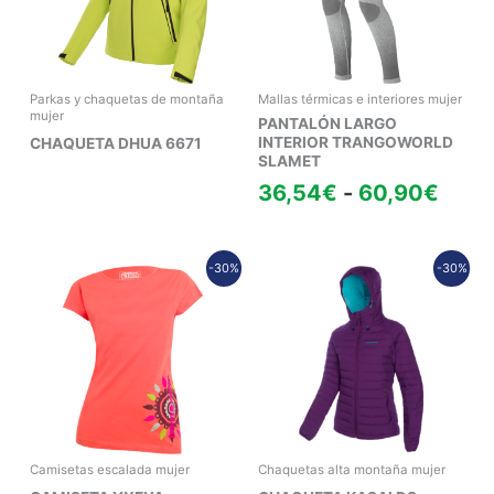
36,5
hast
60,9
Parkas y chaquetas de montaña
Mallas térmicas e interiores mujer
mujer
PANTALÓN LARGO
INTERIOR TRANGOWORLD
CHAQUETA DHUA 6671
SLAMET
36,54
€
-
60,90
€
Rango
El
El
-30%
-30%
de
precio
prec
precios:
original
actu
desde
era:
es:
11,40€
259,90€.
181,
hasta
13,30€
Camisetas escalada mujer
Chaquetas alta montaña mujer