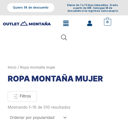
Ordenado
Ir
por
Envíos de 7 a 10 días laborables. Gratis
Quiero 5€ de descuento
popularidad
a partir de 60€. Consigue 5€ de
al
descuento si te registras como usuario
contenido
Menú
0
Inicio
/ Ropa montaña mujer
ROPA MONTAÑA MUJER
Filtros
Mostrando 1–16 de 510 resultados