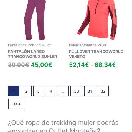
original
actual
preci
era:
es:
desd
89,90€.
45,00€.
52,1
hasta
68,3
Pantalones Trekking Mujer
Polares Montaña Mujer
PANTALÓN LARGO
PULLOVER TRANGOWORLD
TRANGOWORLD BUHLER
VENETO
89,90
€
45,00
€
52,14
€
-
68,34
€
1
2
3
4
…
30
31
32
→
¿Qué ropa de trekking mujer podrás
encontrar en Outlet Montaña?