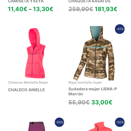
CAMISETA YXEYA
CHAQUETA KASAI DS
11,40
€
-
13,30
€
259,90
€
181,93
€
El
El
-41%
precio
precio
original
actual
era:
es:
55,90€.
33,00
Chalecos Montaña Mujer
Ropa montaña mujer
Sudadera mujer LIENA-P
CHALECO AINELLE
Marrón
55,90
€
33,00
€
El
El
Rang
-50%
-50%
precio
precio
de