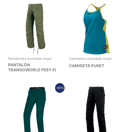
Pantalones escalada mujer
Camisetas escalada mujer
PANTALÓN
CAMISETA PUKET
TRANGOWORLD FESY FI
Rango
-40%
de
precios:
desde
41,96€
hasta