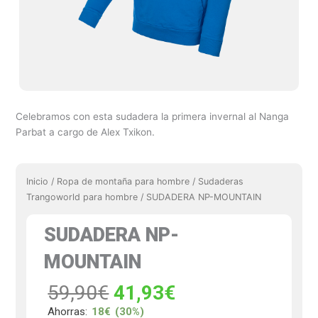
Celebramos con esta sudadera la primera invernal al Nanga
Parbat a cargo de Alex Txikon.
Inicio
/
Ropa de montaña para hombre
/
Sudaderas
Trangoworld para hombre
/ SUDADERA NP-MOUNTAIN
SUDADERA NP-
MOUNTAIN
El
El
59,90
€
41,93
€
precio
precio
Ahorras:
18€
(30%)