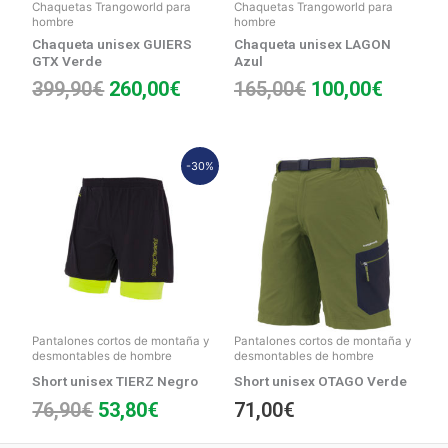
Chaquetas Trangoworld para
Chaquetas Trangoworld para
hombre
hombre
Chaqueta unisex GUIERS
Chaqueta unisex LAGON
GTX Verde
Azul
399,90
€
260,00
€
165,00
€
100,00
€
El
El
-30%
precio
precio
original
actual
era:
es:
76,90€.
53,80€.
Pantalones cortos de montaña y
Pantalones cortos de montaña y
desmontables de hombre
desmontables de hombre
Short unisex TIERZ Negro
Short unisex OTAGO Verde
76,90
€
53,80
€
71,00
€