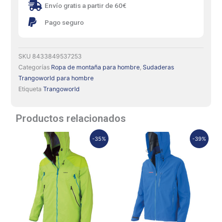
Envío gratis a partir de 60€
Pago seguro
SKU
8433849537253
Categorías
Ropa de montaña para hombre
,
Sudaderas
Trangoworld para hombre
Etiqueta
Trangoworld
Productos relacionados
El
El
El
El
-35%
-39%
precio
precio
precio
precio
original
actual
original
actual
era:
es:
era:
es:
399,90€.
260,00€.
165,00€.
100,00