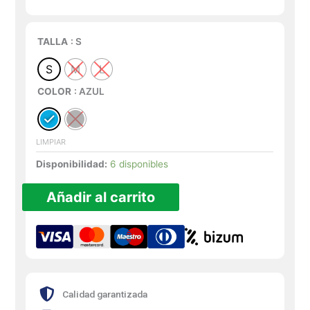
original
actual
era:
es:
59,90€.
41,93€.
TALLA
: S
S
M
L
COLOR
: AZUL
LIMPIAR
Disponibilidad:
6 disponibles
Añadir al carrito
Calidad garantizada